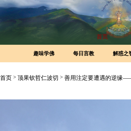
首页
趣味学佛
每日言教
解惑之
>
>
首页
顶果钦哲仁波切
善用注定要遭遇的逆缘——