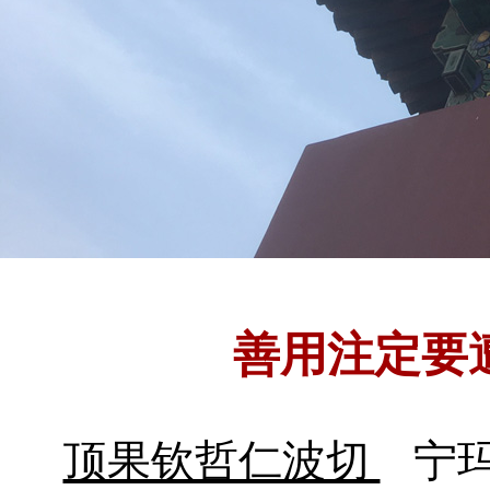
善用注定要
顶果钦哲仁波切
宁