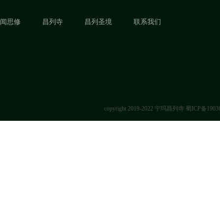
闻思修
昌列寺
昌列圣境
联系我们
copyright 2019-2022 宁玛昌列寺
蜀ICP备1903