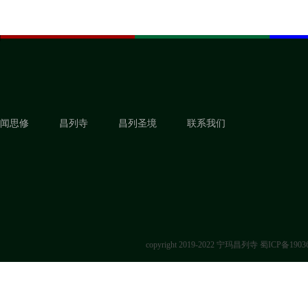
闻思修
昌列寺
昌列圣境
联系我们
copyright 2019-2022 宁玛昌列寺
蜀ICP备1903