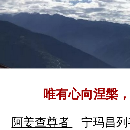
唯有心向涅槃
阿姜查尊者
宁玛昌列