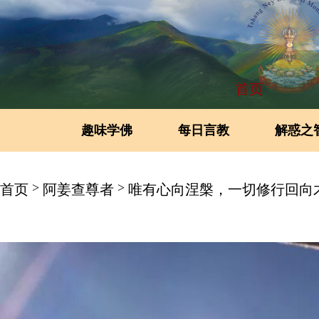
首页
趣味学佛
每日言教
解惑之
>
>
首页
阿姜查尊者
唯有心向涅槃，一切修行回向