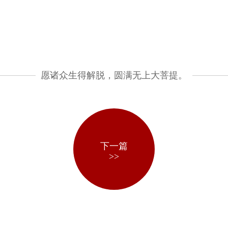
愿诸众生得解脱，圆满无上大菩提。
下一篇
>>