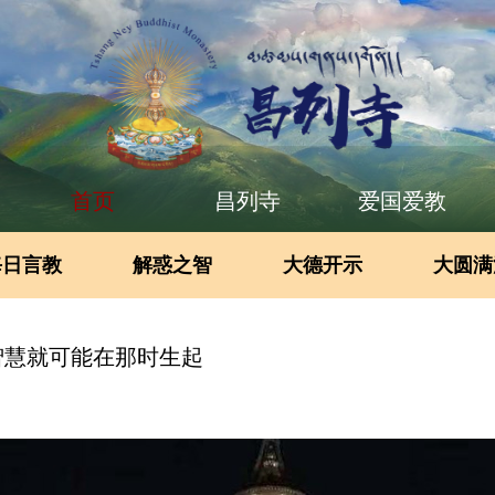
首页
昌列寺
爱国爱教
每日言教
解惑之智
大德开示
大圆满
智慧就可能在那时生起