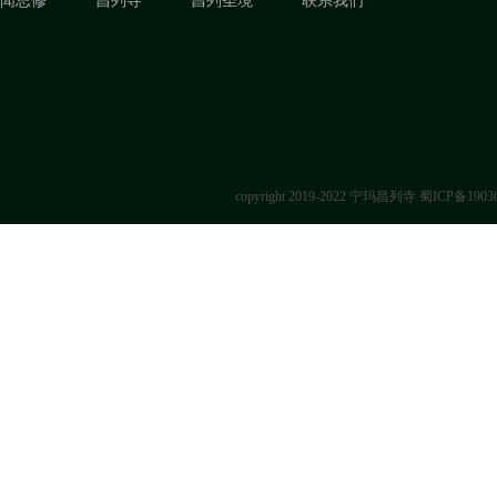
闻思修
昌列寺
昌列圣境
联系我们
copyright 2019-2022 宁玛昌列寺
蜀ICP备1903