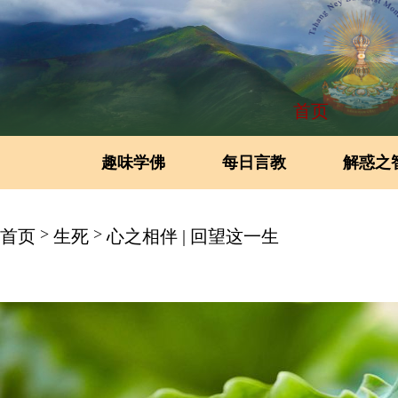
首页
趣味学佛
每日言教
解惑之
>
>
首页
生死
心之相伴 | 回望这一生