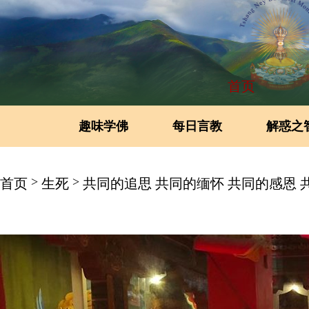
首页
趣味学佛
每日言教
解惑之
>
>
首页
生死