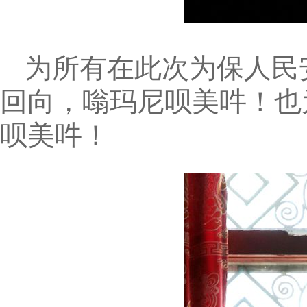
为所有在此次为保人民
回向，嗡玛尼呗美吽！也
呗美吽！