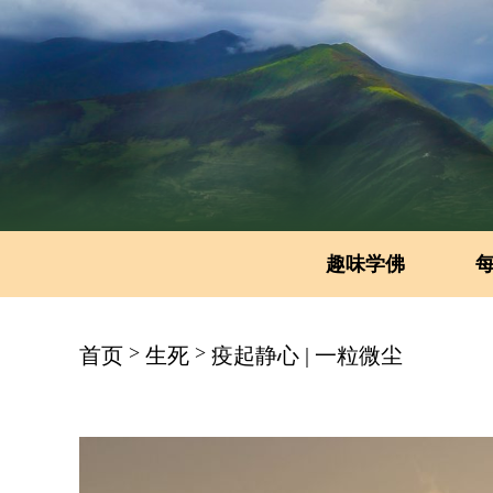
趣味学佛
>
>
首页
生死
疫起静心 | 一粒微尘