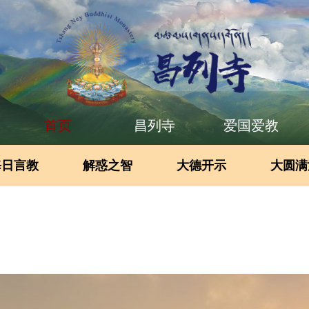
首页
昌列寺
爱国爱教
每日言教
解惑之智
大德开示
大圆满