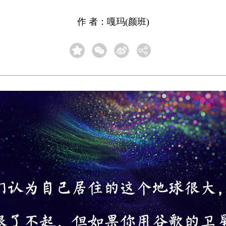
作 者：嘎玛(颜班)