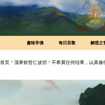
首页
趣味学佛
每日言教
解惑之
>
>
首页
顶果钦哲仁波切
不希冀任何结果，认真修