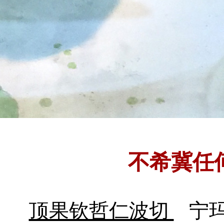
不希冀任
顶果钦哲仁波切
宁