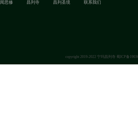
闻思修
昌列寺
昌列圣境
联系我们
copyright 2019-2022 宁玛昌列寺
蜀ICP备1903