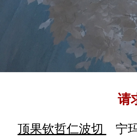
请
顶果钦哲仁波切
宁