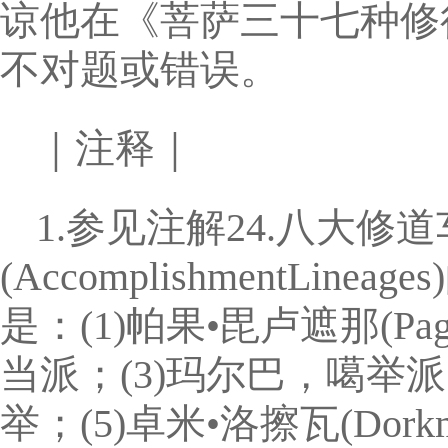
谅他在《菩萨三十七种修
不对题或错误。
｜注释｜
1.参见注解24.八大
(AccomplishmentLineag
是：(1)帕果•毘卢遮那(Pag
当派；(3)玛尔巴，噶举派；(4)
举；(5)卓米•洛擦瓦(Dork