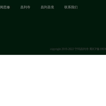
闻思修
昌列寺
昌列圣境
联系我们
copyright 2019-2022 宁玛昌列寺
蜀ICP备1903