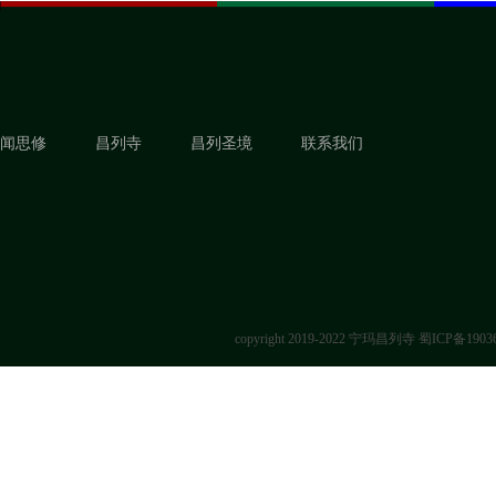
闻思修
昌列寺
昌列圣境
联系我们
copyright 2019-2022 宁玛昌列寺
蜀ICP备1903