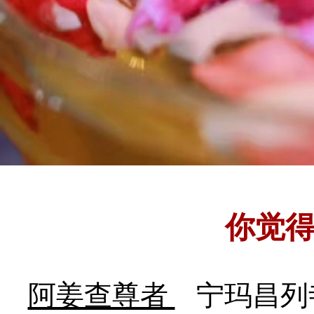
你觉
阿姜查尊者
宁玛昌列