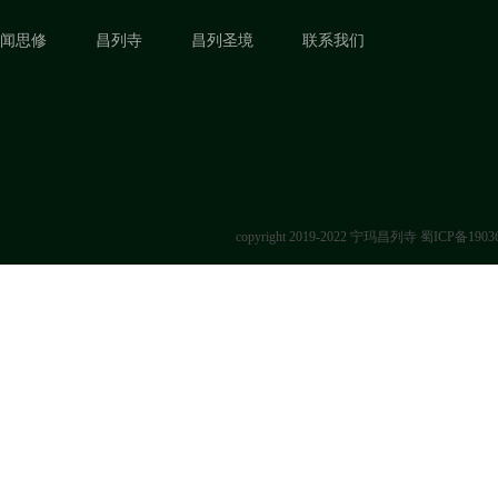
闻思修
昌列寺
昌列圣境
联系我们
copyright 2019-2022 宁玛昌列寺
蜀ICP备1903