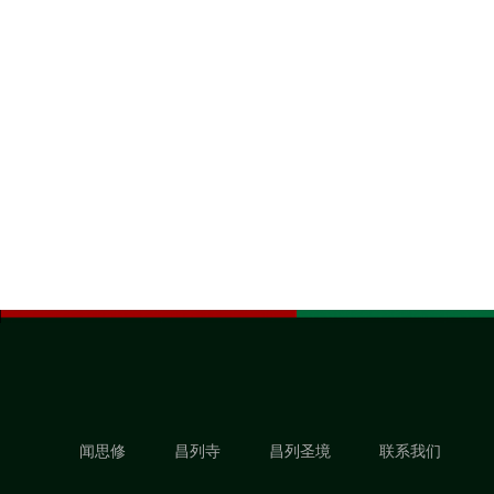
闻思修
昌列寺
昌列圣境
联系我们