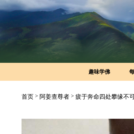
趣味学佛
>
>
首页
阿姜查尊者
疲于奔命四处攀缘不