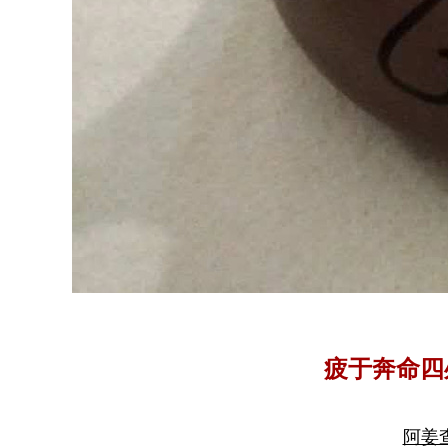
疲于奔命四
阿姜