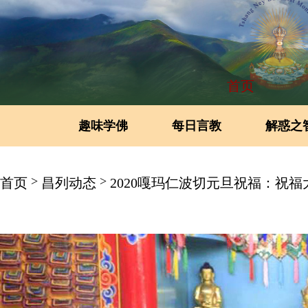
首页
趣味学佛
每日言教
解惑之
>
>
首页
昌列动态
2020嘎玛仁波切元旦祝福：祝