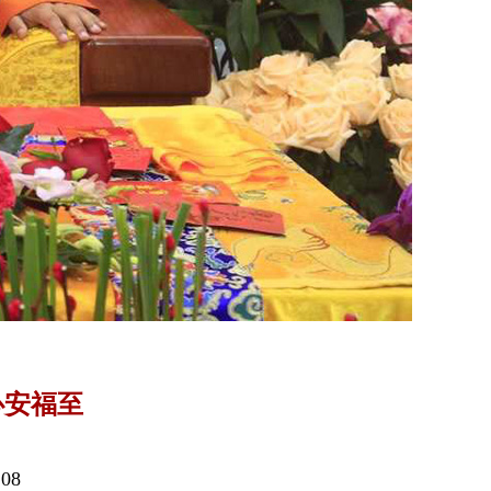
心安福至
08