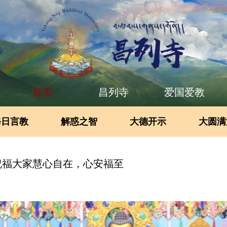
首页
昌列寺
爱国爱教
每日言教
解惑之智
大德开示
大圆满
：祝福大家慧心自在，心安福至