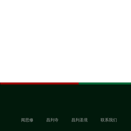
闻思修
昌列寺
昌列圣境
联系我们