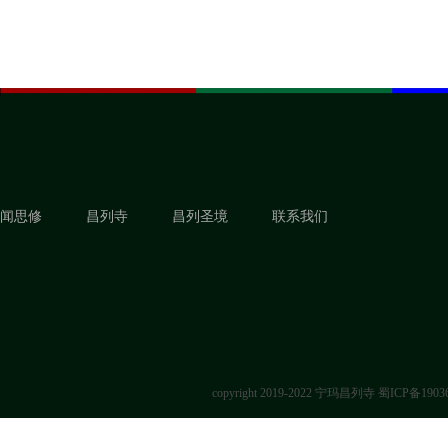
闻思修
昌列寺
昌列圣境
联系我们
copyright 2019-2022 宁玛昌列寺
蜀ICP备1903