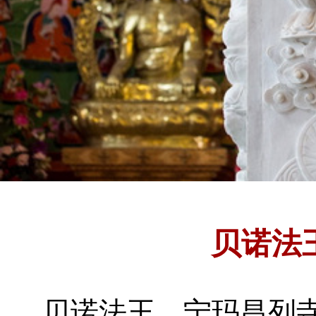
贝诺法
贝诺法王
宁玛昌列