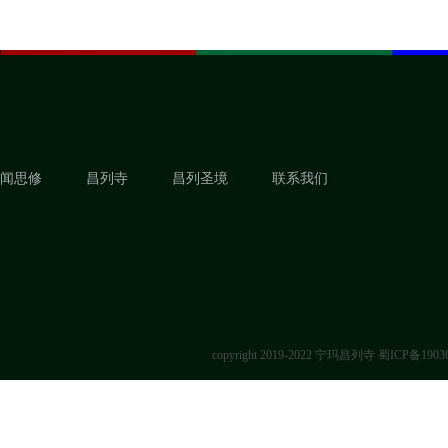
闻思修
昌列寺
昌列圣境
联系我们
copyright 2019-2022 宁玛昌列寺
蜀ICP备1903