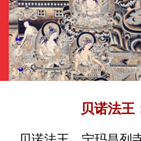
贝诺法王
贝诺法王
宁玛昌列