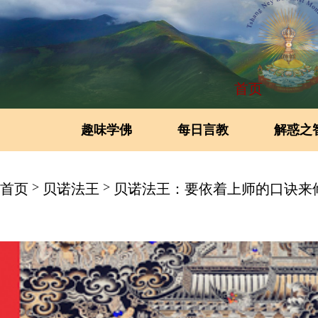
首页
趣味学佛
每日言教
解惑之
>
>
首页
贝诺法王
贝诺法王：要依着上师的口诀来