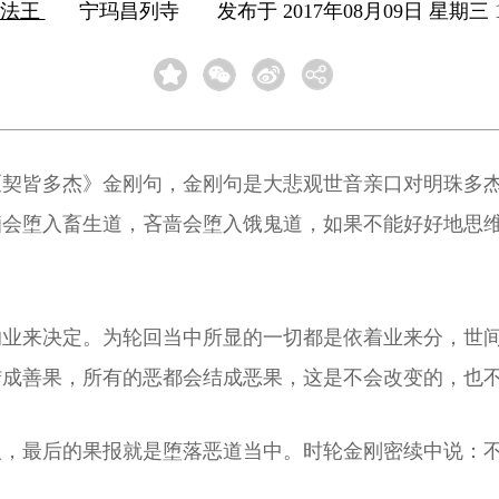
诺法王
宁玛昌列寺
发布于 2017年08月09日 星期三 1
《契皆多杰》金刚句，金刚句是大悲观世音亲口对明珠多
痴会堕入畜生道，吝啬会堕入饿鬼道，如果不能好好地思
的业来决定。为轮回当中所显的一切都是依着业来分，世
结成善果，所有的恶都会结成恶果，这是不会改变的，也
人，最后的果报就是堕落恶道当中。时轮金刚密续中说：