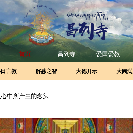
首页
昌列寺
爱国爱教
每日言教
解惑之智
大德开示
大圆满
是心中所产生的念头