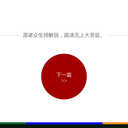
愿诸众生得解脱，圆满无上大菩提。
下一篇
>>