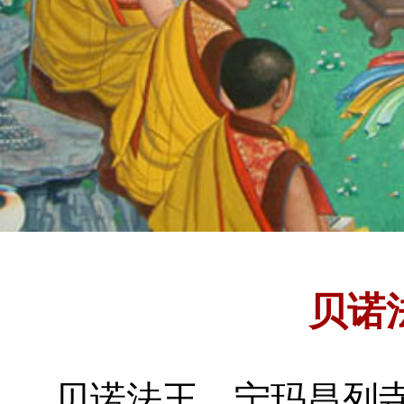
贝诺
贝诺法王
宁玛昌列