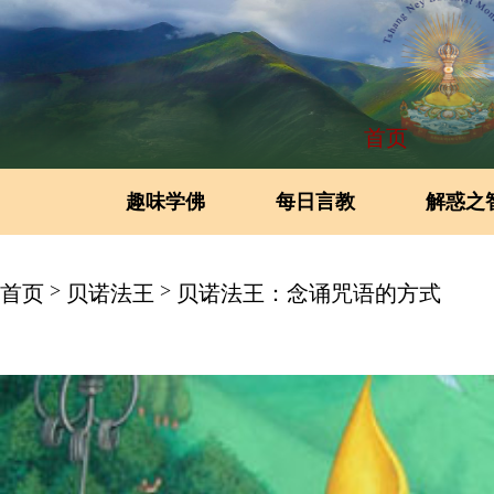
首页
趣味学佛
每日言教
解惑之
>
>
首页
贝诺法王
贝诺法王：念诵咒语的方式