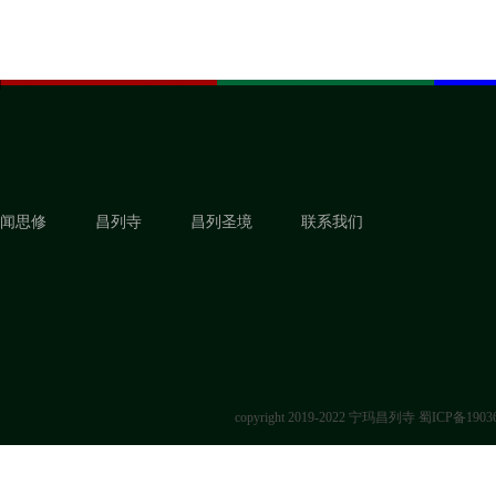
闻思修
昌列寺
昌列圣境
联系我们
copyright 2019-2022 宁玛昌列寺
蜀ICP备1903