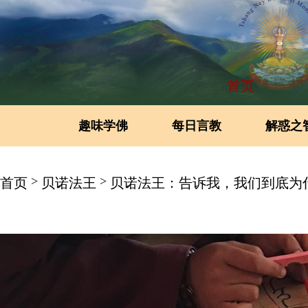
首页
趣味学佛
每日言教
解惑之
>
>
首页
贝诺法王
贝诺法王：告诉我，我们到底为