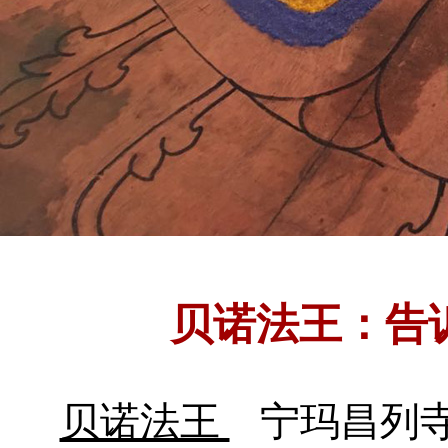
贝诺法王：告
贝诺法王
宁玛昌列