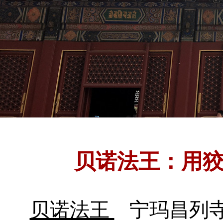
贝诺法王：用
贝诺法王
宁玛昌列