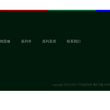
闻思修
昌列寺
昌列圣境
联系我们
copyright 2019-2022 宁玛昌列寺
蜀ICP备1903