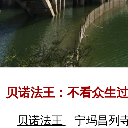
贝诺法王：不看众生
贝诺法王
宁玛昌列