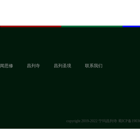
闻思修
昌列寺
昌列圣境
联系我们
copyright 2019-2022 宁玛昌列寺
蜀ICP备1903