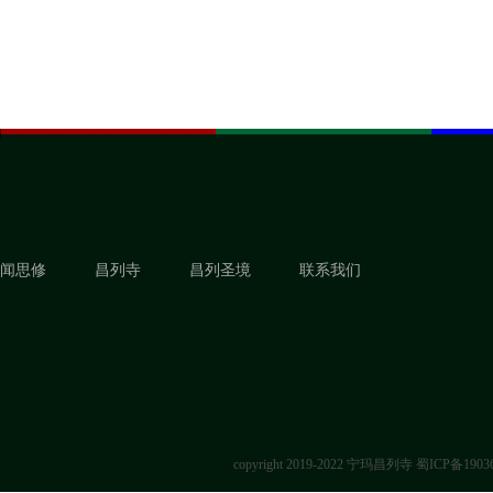
闻思修
昌列寺
昌列圣境
联系我们
copyright 2019-2022 宁玛昌列寺
蜀ICP备1903