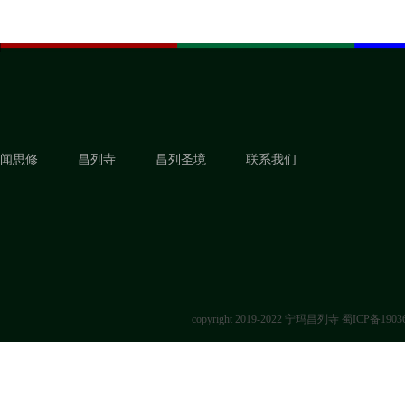
闻思修
昌列寺
昌列圣境
联系我们
copyright 2019-2022 宁玛昌列寺
蜀ICP备1903