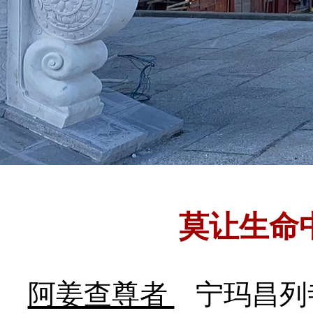
莫让生命
阿姜查尊者
宁玛昌列