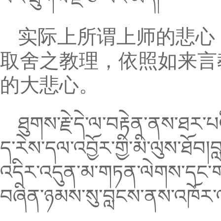
实际上所谓上师的悲心
取舍之教理，依照如来言
的大悲心。
ཐུགས་རྗེ་དེ་ལ་བརྟེན་ནས་ཐར་པ
ད་རེས་དལ་འབྱོར་གྱི་མི་ལུས་ཐོབ
འདིར་འདུན་མ་གཏན་ལེགས་དང་གཏན
བཞིན་ཉམས་སུ་བླངས་ནས་འཁོར་འད