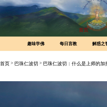
首页
趣味学佛
每日言教
解惑之
>
>
首页
巴珠仁波切
巴珠仁波切：什么是上师的加