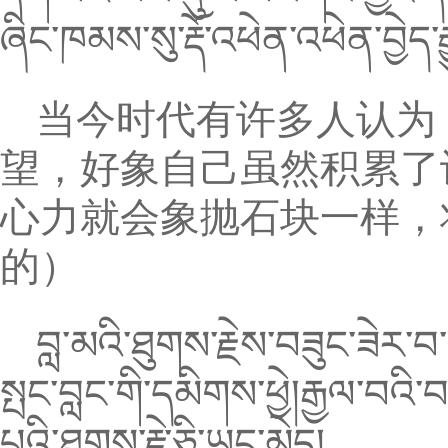
ཞིང་ཁམས་སུ་རྡོ་འཕེན་འཕེན་བྱེད་རྒ
当今时代有许多人认为
望，好象自己虽然积累了
心力就会象抛石块一样，
的）
བླ་མའི་ཐུགས་རྗེས་བཟུང་ཟེར་
སྤང་བླང་གི་དམིགས་ཕྱེ།རྒྱལ་བའ
པའི་ཐུགས་རྗེ་ཅི་ཡང་མེད།