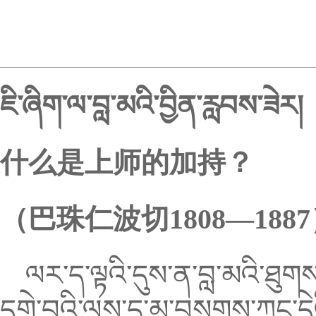
ཇི་ཞིག་ལ་བླ་མའི་བྱིན་རླབས་ཟེར།
什么是上师的加持？
（巴珠仁波切1808—188
ལར་ད་ལྟའི་དུས་ན་བླ་མའི་ཐུགས
དགེ་བའི་ལས་དུ་མ་བསགས་ཀྱང་དེའི