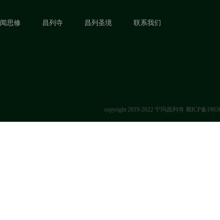
闻思修
昌列寺
昌列圣境
联系我们
copyright 2019-2022 宁玛昌列寺
蜀ICP备1903