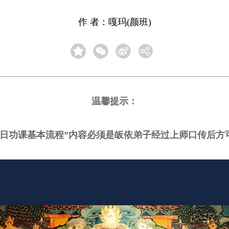
作 者：嘎玛(颜班)
温馨提示：
每日功课基本流程”内容必须是皈依弟子经过上师口传后方