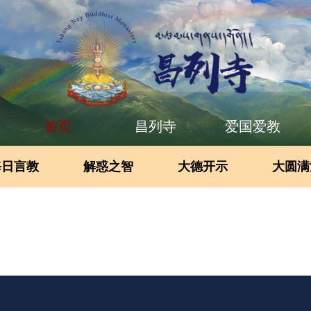
首页
昌列寺
爱国爱教
每日言教
解惑之智
大德开示
大圆满