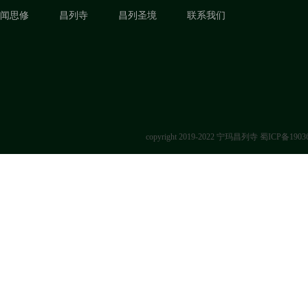
闻思修
昌列寺
昌列圣境
联系我们
copyright 2019-2022 宁玛昌列寺
蜀ICP备1903