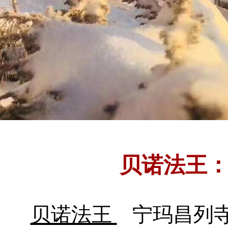
贝诺法王
贝诺法王
宁玛昌列