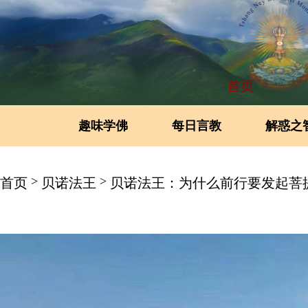
首页
趣味学佛
每日言教
解惑之
>
>
首页
贝诺法王
贝诺法王：为什么前行要发起菩