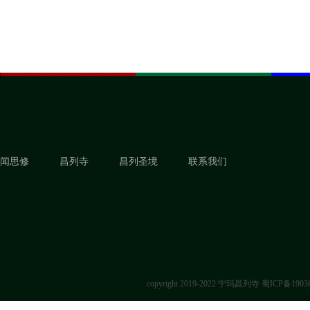
闻思修
昌列寺
昌列圣境
联系我们
copyright 2019-2022 宁玛昌列寺
蜀ICP备1903