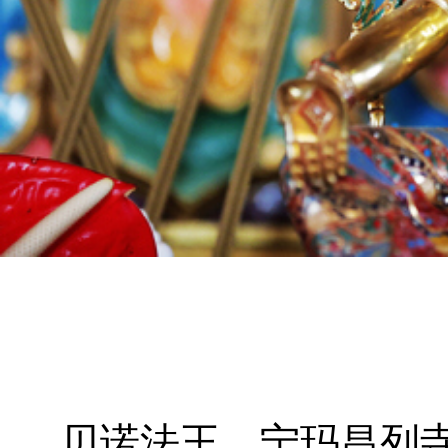
贝诺法王
宁玛昌列