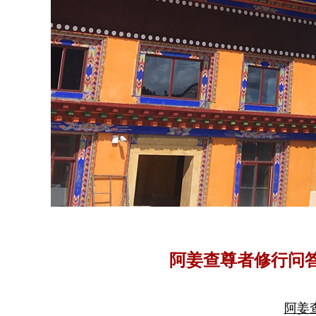
阿姜查尊者修行问
阿姜