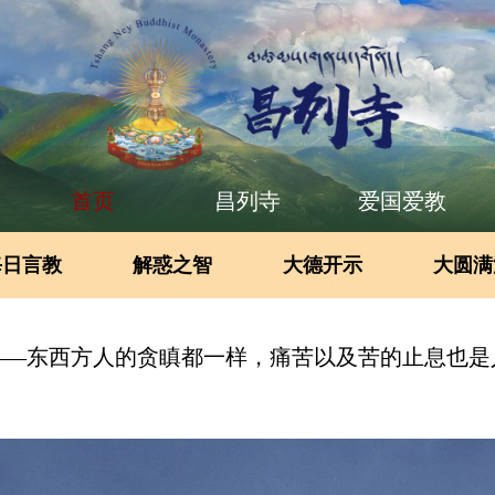
首页
昌列寺
爱国爱教
每日言教
解惑之智
大德开示
大圆满