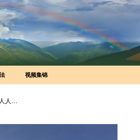
法
视频集锦
阿姜查尊者修行问答——东西方人的贪瞋都一样，痛苦以及苦的止息也是人人皆同