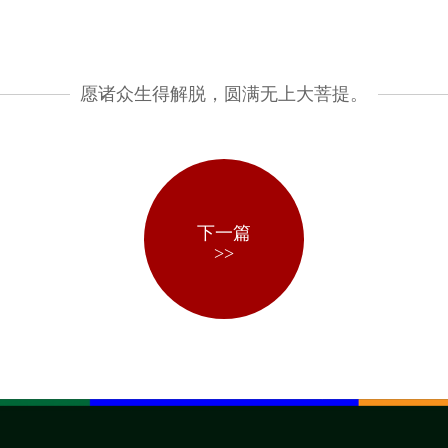
愿诸众生得解脱，圆满无上大菩提。
下一篇
>>