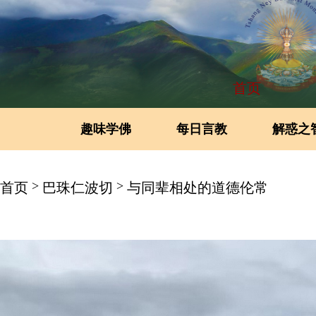
首页
趣味学佛
每日言教
解惑之
>
>
首页
巴珠仁波切
与同辈相处的道德伦常