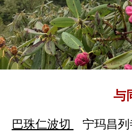
与
巴珠仁波切
宁玛昌列