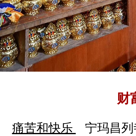
财
痛苦和快乐
宁玛昌列