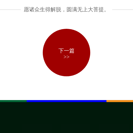
愿诸众生得解脱，圆满无上大菩提。
下一篇
>>