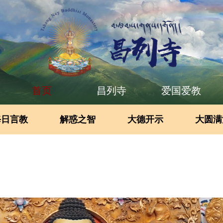
首页
昌列寺
爱国爱教
每日言教
解惑之智
大德开示
大圆满