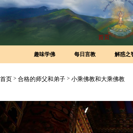
首页
趣味学佛
每日言教
解惑之
>
>
首页
合格的师父和弟子
小乘佛教和大乘佛教