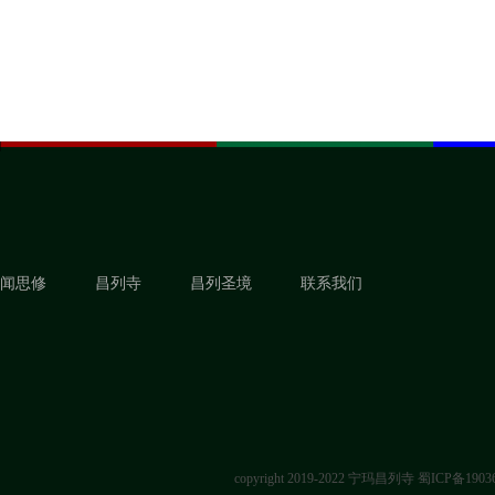
闻思修
昌列寺
昌列圣境
联系我们
copyright 2019-2022 宁玛昌列寺
蜀ICP备1903