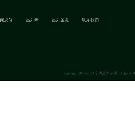
闻思修
昌列寺
昌列圣境
联系我们
copyright 2019-2022 宁玛昌列寺
蜀ICP备1903