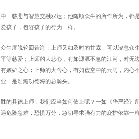
意中，慈悲与智慧交融双运；他随顺众生的所作所为，都
疼爱孩子，包容孩子的行为一样。
运众生度脱轮回苦海；上师又如及时的甘霖，可以浇息众
，平等慈爱；上师的大悲心，有如源源不息的江河，对无
没有嫉妒之心；上师的大舍心，有如虚空中的云雨，内心
事业，是浩瀚功德海的总源头。
胜的具德上师，我们应当如何依止呢？一如《华严经》所
遇危险急难，恐惧万分，急切寻求强有力的庇护依靠一样