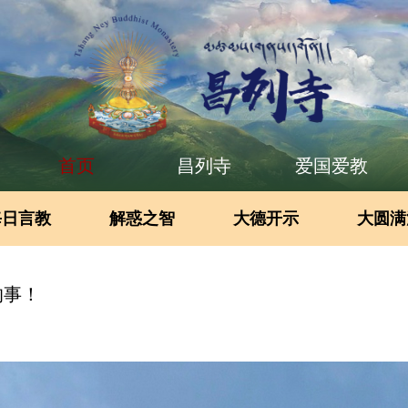
首页
昌列寺
爱国爱教
每日言教
解惑之智
大德开示
大圆满
的事！