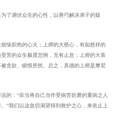
是为了调伏众生的心性，以善巧解决弟子的疑
生烦恼炽热的心火；上师的大慈心，有如慈祥的
边受苦的众生极度悲悯，无有止息；上师的大喜
不被贪欲、瞋恨所扰。总之，具德的上师是摩尼
说的：“应当将自己当作受病苦折磨的重病之人
。”我们以这急切渴望得到救护之心，来依止上