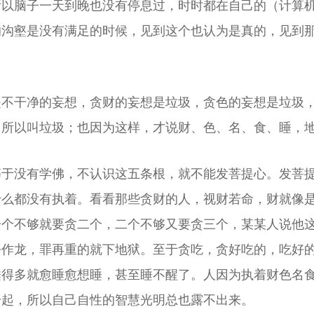
所以脑子一天到晚也没有停息过，时时都在自己的（计算
的沟壑是没有满足的时候，见到这个也认为是真的，见到
是不干净的妄想，贪财的妄想是垃圾，贪色的妄想是垃圾
，所以叫垃圾；也因为这样，才说财、色、名、食、睡，
等于没有学佛，不认识这五条根，就不能发菩提心。发菩
什么都没有执着。看看那些贪财的人，视财若命，财就像
一个不够就要贪二个，二个不够又要贪三个，某某人说他
去作龙，罪再重的就下地狱。至于贪吃，贪好吃的，吃好
睡得多就愈睡愈想睡，甚至睡不醒了。人因为执着财色名
一起，所以自己自性的智慧光明总也露不出来。