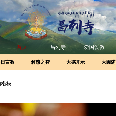
首页
昌列寺
爱国爱教
每日言教
解惑之智
大德开示
大圆满
的楷模