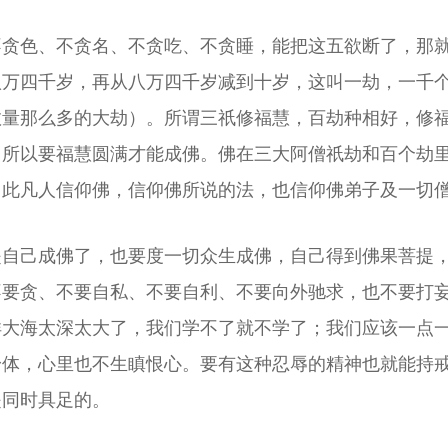
不贪色、不贪名、不贪吃、不贪睡，能把这五欲断了，那
八万四千岁，再从八万四千岁减到十岁，这叫一劫，一千
数量那么多的大劫）。所谓三祇修福慧，百劫种相好，修
，所以要福慧圆满才能成佛。佛在三大阿僧祇劫和百个劫
因此凡人信仰佛，信仰佛所说的法，也信仰佛弟子及一切
是自己成佛了，也要度一切众生成佛，自己得到佛果菩提
不要贪、不要自私、不要自利、不要向外驰求，也不要打
洋大海太深太大了，我们学不了就不学了；我们应该一点
身体，心里也不生瞋恨心。要有这种忍辱的精神也就能持
是同时具足的。