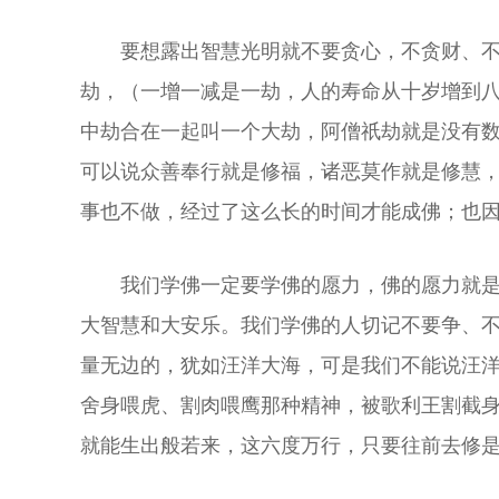
要想露出智慧光明就不要贪心，不贪财、
劫，（一增一减是一劫，人的寿命从十岁增到
中劫合在一起叫一个大劫，阿僧祇劫就是没有
可以说众善奉行就是修福，诸恶莫作就是修慧
事也不做，经过了这么长的时间才能成佛；也
我们学佛一定要学佛的愿力，佛的愿力就
大智慧和大安乐。我们学佛的人切记不要争、
量无边的，犹如汪洋大海，可是我们不能说汪
舍身喂虎、割肉喂鹰那种精神，被歌利王割截
就能生出般若来，这六度万行，只要往前去修