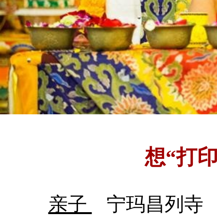
想“打
亲子
宁玛昌列寺