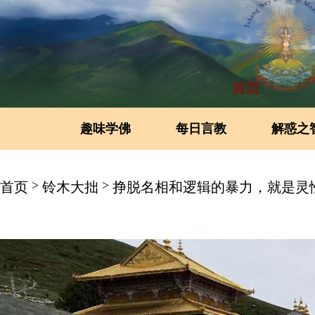
首页
趣味学佛
每日言教
解惑之
>
>
首页
铃木大拙
挣脱名相和逻辑的暴力，就是灵