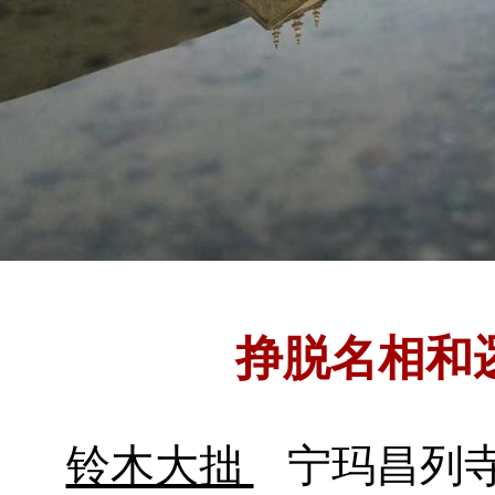
挣脱名相和
铃木大拙
宁玛昌列