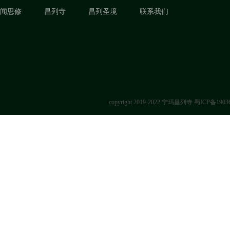
闻思修
昌列寺
昌列圣境
联系我们
copyright 2019-2022 宁玛昌列寺
蜀ICP备1903