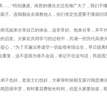
讲……”特别谦虚。殊胜的佛法太过浩瀚广大了，我们不
的面子。连我都会去请教他人，你们肯定也需要不懂就问
些师兄姐来分享自己的体会，这非常好。他来分享，并不
好的启发。大家在共同学习的过程中，共诵一些历代高僧
提心，“为了尽遍法界虚空一切如母有情众生，早日脱离
会重复，这不是因为谁不会说，谁记不住这句话，而是因
的弟子也好，老居士们也好，大家有时候相互探讨闻思佛
候闻思很辛苦，有时要花费较长时间，但是大家要知道，