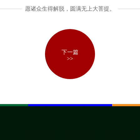
愿诸众生得解脱，圆满无上大菩提。
下一篇
>>