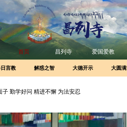
首页
昌列寺
爱国爱教
每日言教
解惑之智
大德开示
大圆满
面子 勤学好问 精进不懈 为法安忍