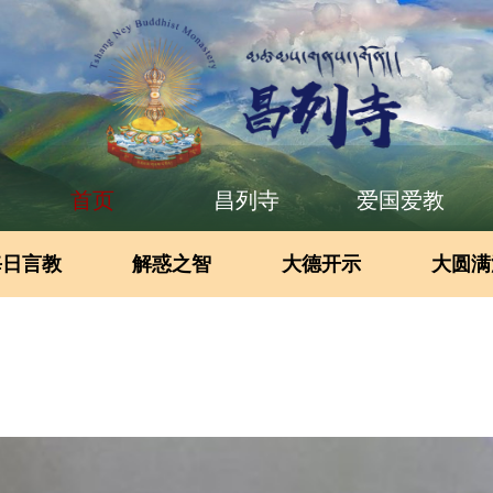
首页
昌列寺
爱国爱教
每日言教
解惑之智
大德开示
大圆满