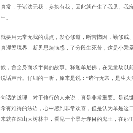
为真常，于诸法无我，妄执有我，因此就产生了我见、我
之中。
那就要用无常无我的观点，发心修道，断苦恼因，勤修戒
偏真涅槃境界。断见思烦恼惑，了分段生死苦，这是小乘
时候，舍全身而求半偈的故事。释迦牟尼佛，在无量劫以
说话声音。仔细的一听，原来是说：“诸行无常，是生灭
二句话的道理，对于修行的人来说，真是非常重要。是说
这希有难得的法语，心中感到非常欢喜，但是认为单是这
后来就在深山大树林中，看见一个暴牙赤目的鬼王，在那