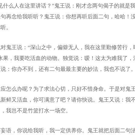
见什么人在这里讲话？”鬼王说：刚才念两句偈子的就是
二句再念给我听听？鬼王说：你想再听后面二句，哈哈！
你听。
对鬼王说：“深山之中，偏僻无人，我在这里勤修苦行，
水果，我要吃活血的动物。独觉说：嗳！这太为难我了，
王说：你办不到，还有二句最最主要的妙法，我也不说了
这应怎么办呢？为了求法心切，只好不惜身命。于是对鬼
既新鲜又活血，你可满意了吧？请你快说。鬼王又说：我
了，我岂不是竹篮打水一场空。
妄语，你说给我听，我一定供养你。鬼王就把后面二句法