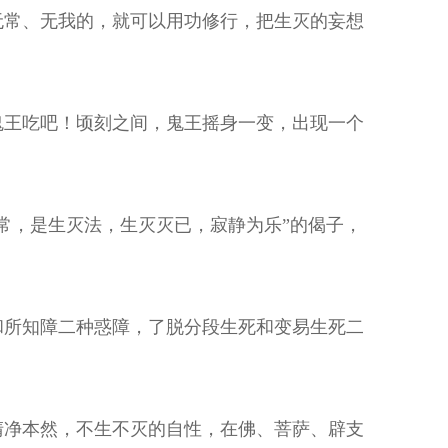
无常、无我的，就可以用功修行，把生灭的妄想
鬼王吃吧！顷刻之间，鬼王摇身一变，出现一个
常，是生灭法，生灭灭已，寂静为乐”的偈子，
和所知障二种惑障，了脱分段生死和变易生死二
清净本然，不生不灭的自性，在佛、菩萨、辟支