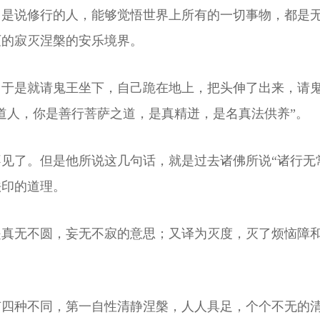
。是说修行的人，能够觉悟世界上所有的一切事物，都是
灭的寂灭涅槃的安乐境界。
。于是就请鬼王坐下，自己跪在地上，把头伸了出来，请
道人，你是善行菩萨之道，是真精迸，是名真法供养”。
见了。但是他所说这几句话，就是过去诸佛所说“诸行无
法印的道理。
是真无不圆，妄无不寂的意思；又译为灭度，灭了烦恼障
有四种不同，第一自性清静涅槃，人人具足，个个不无的