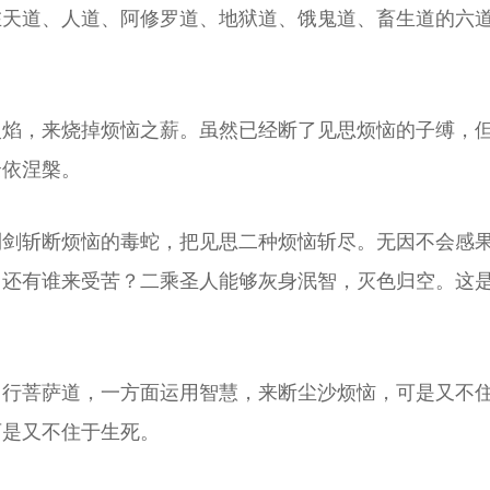
在天道、人道、阿修罗道、地狱道、饿鬼道、畜生道的六
火焰，来烧掉烦恼之薪。虽然已经断了见思烦恼的子缚，
余依涅槃。
利剑斩断烦恼的毒蛇，把见思二种烦恼斩尽。无因不会感
了还有谁来受苦？二乘圣人能够灰身泯智，灭色归空。这
、行菩萨道，一方面运用智慧，来断尘沙烦恼，可是又不
可是又不住于生死。