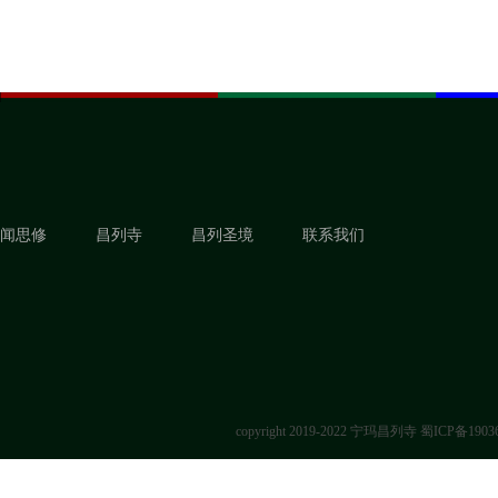
闻思修
昌列寺
昌列圣境
联系我们
copyright 2019-2022 宁玛昌列寺
蜀ICP备1903