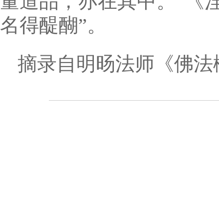
量道品，亦在其中。”《
名得醍醐”。
摘录自明旸法师《佛法