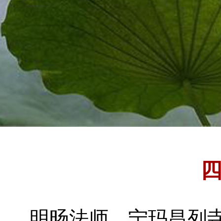
明旸法师
宁玛昌列