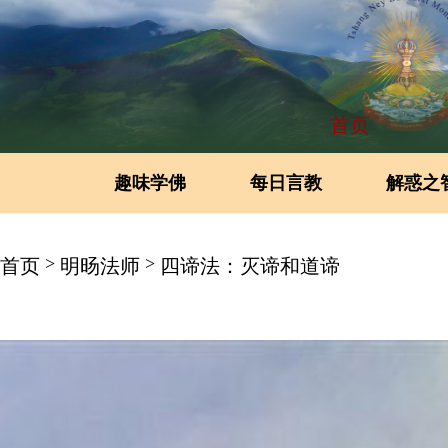
首页
趣味学佛
每日言教
解惑之
>
>
首页
明旸法师
四谛法：灭谛和道谛