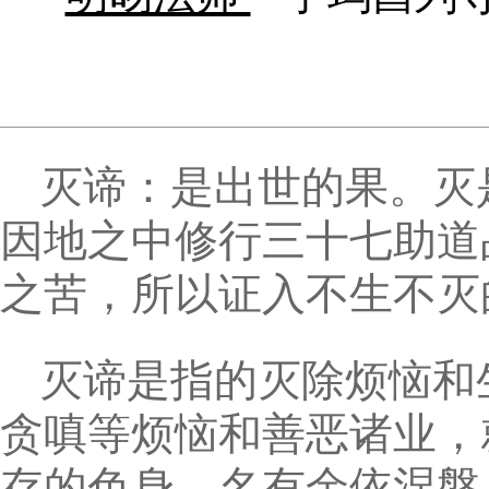
灭谛：是出世的果。灭
因地之中修行三十七助道
之苦，所以证入不生不灭
灭谛是指的灭除烦恼和
贪嗔等烦恼和善恶诸业，
存的色身，名有余依涅槃