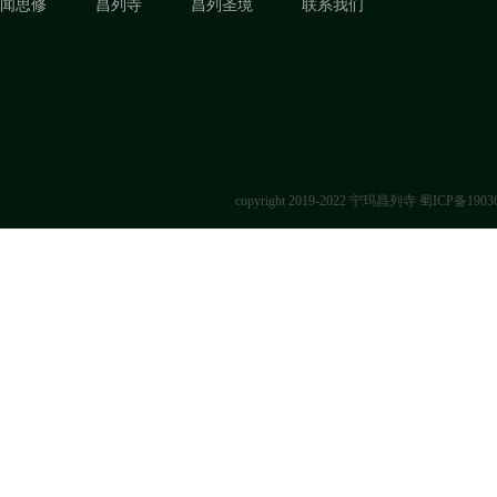
闻思修
昌列寺
昌列圣境
联系我们
copyright 2019-2022 宁玛昌列寺
蜀ICP备1903