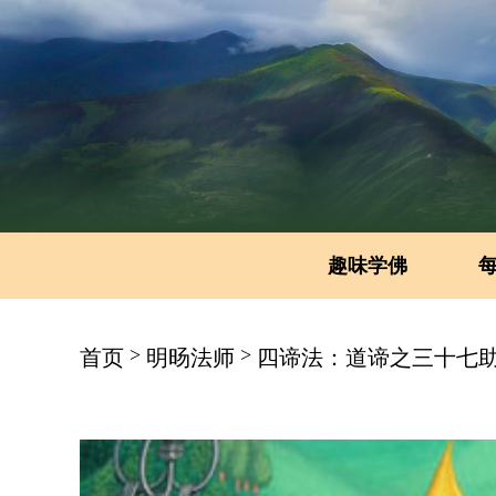
趣味学佛
>
>
首页
明旸法师
四谛法：道谛之三十七