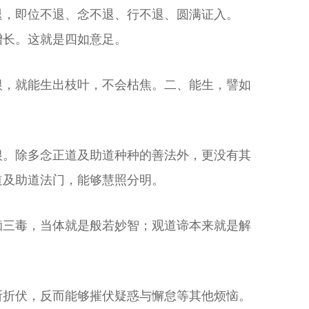
退，即位不退、念不退、行不退、圆满证入。
增长。这就是四如意足。
根，就能生出枝叶，不会枯焦。二、能生，譬如
根。除多念正道及助道种种的善法外，更没有其
道及助道法门，能够慧照分明。
痴三毒，当体就是般若妙智；观道谛本来就是解
所折伏，反而能够摧伏疑惑与懈怠等其他烦恼。