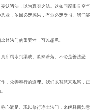
，妄认诸法，以为真实之法。这如同翳眼见空华
种恶业，依因必定感果，有业必定受报。我们能
四念处法门的重要性，可以想见。
。真所谓水到渠成、瓜熟蒂落。不论是善法恶
莫作，众善奉行的道理。我们以智慧来观察，正
勤。
，称心满足。现以修行净土法门，来解释四如意