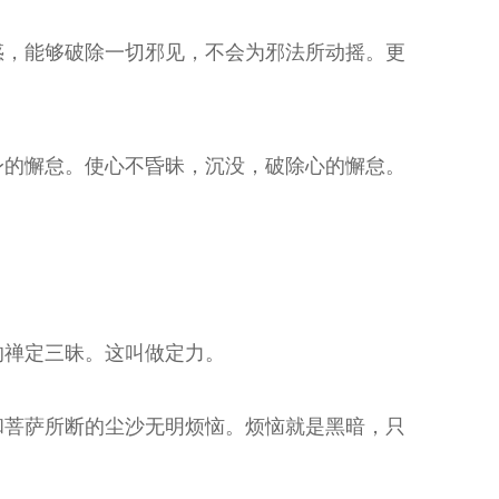
惑，能够破除一切邪见，不会为邪法所动摇。更
身的懈怠。使心不昏昧，沉没，破除心的懈怠。
的禅定三昧。这叫做定力。
和菩萨所断的尘沙无明烦恼。烦恼就是黑暗，只