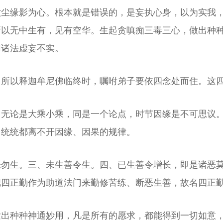
六尘缘影为心。根本就是错误的，是妄执心身，以为实我
所以无中生有，见有空华。生起贪嗔痴三毒三心，做出种
切诸法虚妄不实。
。所以释迦牟尼佛临终时，嘱咐弟子要依四念处而住。这
，无论是大乘小乘，同是一个论点，时节因缘是不可思议
，统统都离不开因缘、因果的规律。
恶勿生。三、未生善令生。四、已生善令增长，即是诸恶
把四正勤作为助道法门来勤修苦练、断恶生善，故名四正
发出种种神通妙用，凡是所有的愿求，都能得到一切如意