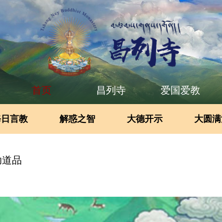
首页
昌列寺
爱国爱教
每日言教
解惑之智
大德开示
大圆满
助道品