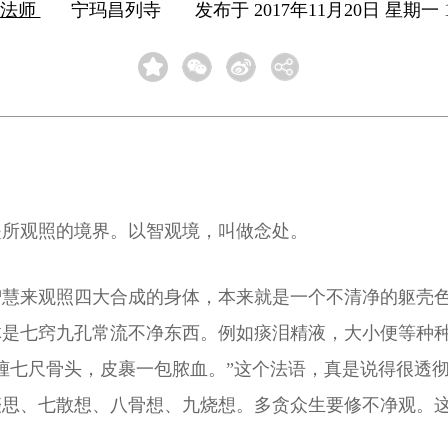
旸法师
宁玛昌列寺
发布于 2017年11月20日 星期一 1
是所观照的境界。以智观境，叫做念处。
智慧来观照四大合成的身体，本来就是一个不清净的躯壳
体是七窍九孔常流不净东西。例如痰泪精液，大小便等种
缠七尺骨头，皮裹一包脓血。”这个法语，真是说得很透
啖思、七散想、八骨想、九烧想。多贪众生要修不净观。