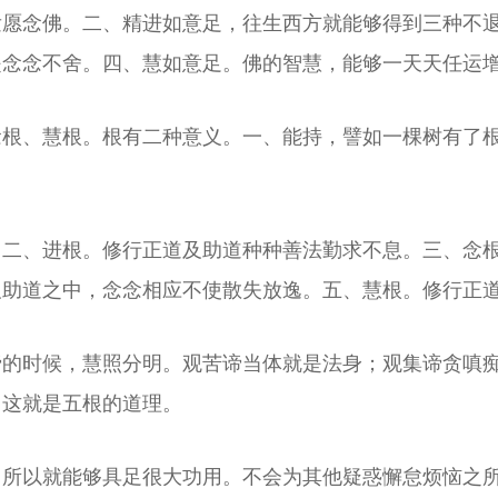
发愿念佛。二、精进如意足，往生西方就能够得到三种不
是念念不舍。四、慧如意足。佛的智慧，能够一天天任运
念根、慧根。根有二种意义。一、能持，譬如一棵树有了
。二、进根。修行正道及助道种种善法勤求不息。三、念
及助道之中，念念相应不使散失放逸。五、慧根。修行正
谛的时候，慧照分明。观苦谛当体就是法身；观集谛贪嗔
。这就是五根的道理。
，所以就能够具足很大功用。不会为其他疑惑懈怠烦恼之