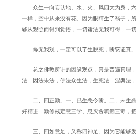
众生一向妄认地、水、火、风四大为身，
一样，空中从来没有花、因为眼睛生了翳子，
够从观照而得到觉悟，一切诸法无我可得，一
修无我观，一定可以了生脱死，断惑证真
总之佛教所讲的因缘观点，真是普遍真理
法，因法果法，佛法众生法，生死法，涅槃法
二、四正勤。一、已生恶令断。二、未生
好精进，勤修戒定慧三学、息灭贪嗔痴三毒，
三、四如意足，又称四神足。因为它能够