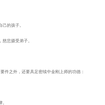
自己的孩子。
，慈悲摄受弟子。
述要件之外，还要具足密续中金刚上师的功德：
律。