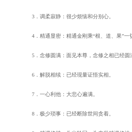
3．调柔寂静：很少烦恼和分别心。
4．精通显密：精通金刚乘“根、道、果”一
5．念修圆满：面见本尊，念修之相已经圆
6．解脱相续：已经现量证悟实相。
7．一心利他：大悲心遍满。
8．极少琐事：已经断除世间贪着。