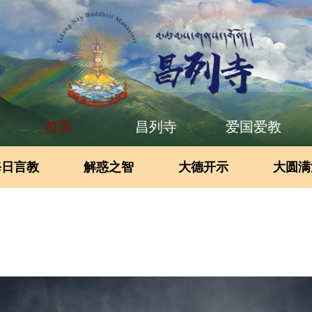
首页
昌列寺
爱国爱教
每日言教
解惑之智
大德开示
大圆满