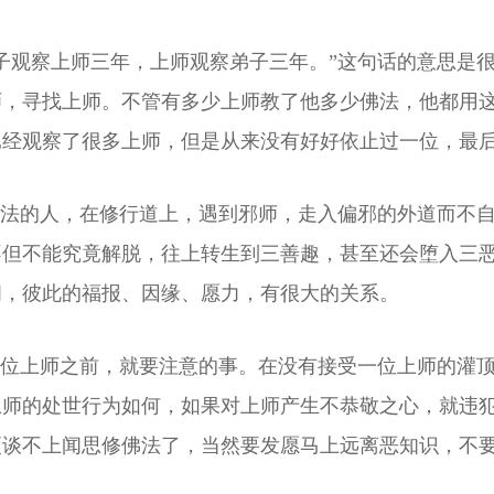
子观察上师三年，上师观察弟子三年。”这句话的意思是
师，寻找上师。不管有多少上师教了他多少佛法，他都用
已经观察了很多上师，但是从来没有好好依止过一位，最
学法的人，在修行道上，遇到邪师，走入偏邪的外道而不
不但不能究竟解脱，往上转生到三善趣，甚至还会堕入三
间，彼此的福报、因缘、愿力，有很大的关系。
一位上师之前，就要注意的事。在没有接受一位上师的灌
上师的处世行为如何，如果对上师产生不恭敬之心，就违
更谈不上闻思修佛法了，当然要发愿马上远离恶知识，不