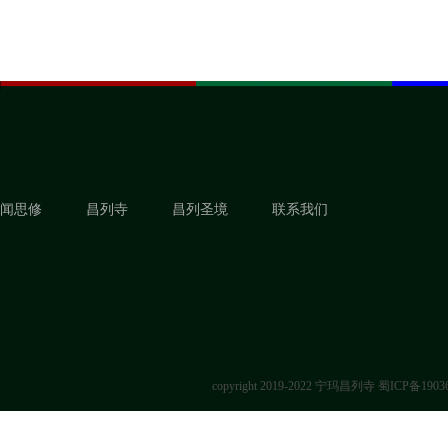
闻思修
昌列寺
昌列圣境
联系我们
copyright 2019-2022 宁玛昌列寺
蜀ICP备1903