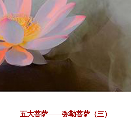
五大菩萨——弥勒菩萨（三）