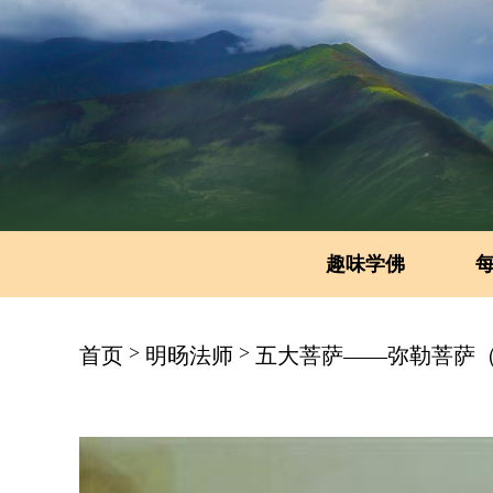
趣味学佛
>
>
首页
明旸法师
五大菩萨——弥勒菩萨