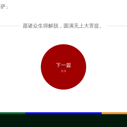
菩萨」
愿诸众生得解脱，圆满无上大菩提。
下一篇
>>