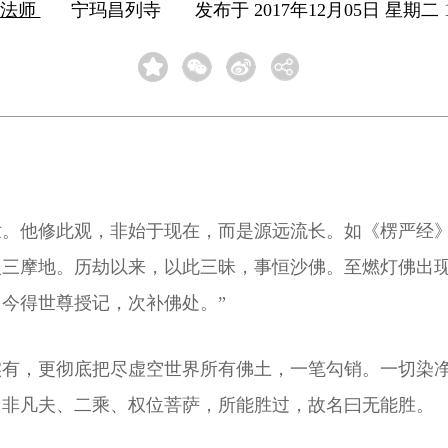
旸法师
宁玛昌列寺
发布于 2017年12月05日 星期二 1
。他修此观，非始于现在，而是源远流长。如《楞严经》
入三摩地。历劫以来，以此三昧，事恒沙佛。至燃灯佛出
今得世尊授记，次补佛处。”
有，更彻底把尽虚空世界所有佛土，一笔勾销。一切染净
，非凡夫、二乘、权位菩萨，所能胜过，故名曰无能胜。