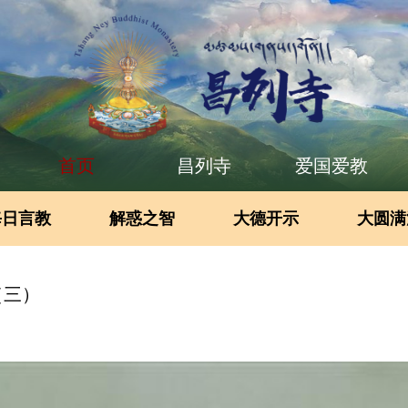
首页
昌列寺
爱国爱教
每日言教
解惑之智
大德开示
大圆满
（三）