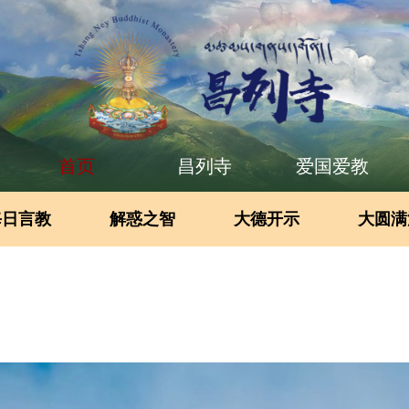
首页
昌列寺
爱国爱教
每日言教
解惑之智
大德开示
大圆满