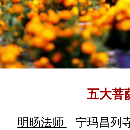
五大菩
明旸法师
宁玛昌列