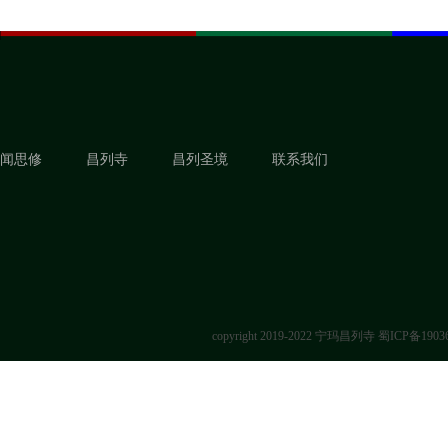
闻思修
昌列寺
昌列圣境
联系我们
copyright 2019-2022 宁玛昌列寺
蜀ICP备1903