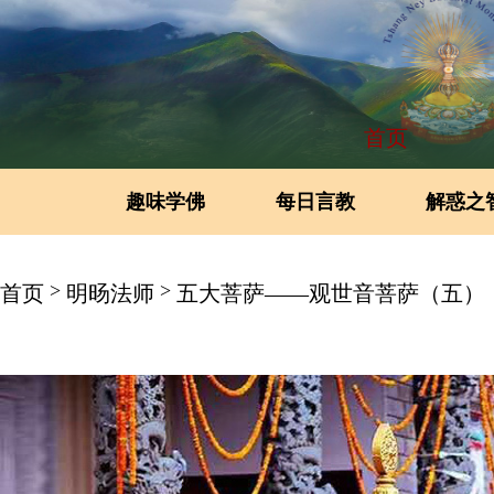
首页
趣味学佛
每日言教
解惑之
>
>
首页
明旸法师
五大菩萨——观世音菩萨（五）