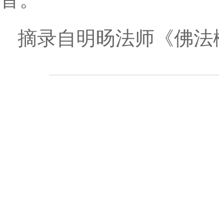
摘录自明旸法师《佛法